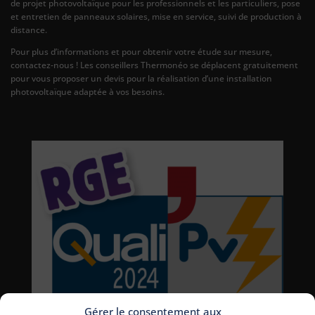
de projet photovoltaïque pour les professionnels et les particuliers, pose
et entretien de panneaux solaires, mise en service, suivi de production à
distance.
Pour plus d’informations et pour obtenir votre étude sur mesure,
contactez-nous ! Les conseillers Thermonéo se déplacent gratuitement
pour vous proposer un devis pour la réalisation d’une installation
photovoltaïque adaptée à vos besoins.
Gérer le consentement aux