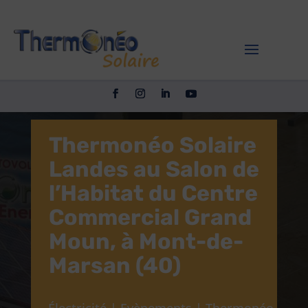
Thermonéo Solaire
Landes au Salon de
l’Habitat du Centre
Commercial Grand
Moun, à Mont-de-
Marsan (40)
Électricité
|
Evènements
|
Thermonéo