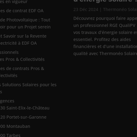
es en vigueur
23 Déc 2024
|
Thermonéo Sola
es de contrat EDF OA
Découvrez pourquoi faire appe
de Photovoltaïque : Tout
un professionnel RGE QualiPV
oir pour un Projet serein
vos travaux d’énergie solaire e
t Savoir sur la Revente
essentiel. Profitez des aides
lectricité à EDF OA
financières et d’une installati
ssionnels
qualité avec Thermonéo Solair
es Pros & Collectivités
es de contrats Pros &
lectivités
 Solutions Solaires pour les
s
agences
30 Saint-Elix-le-Château
20 Portet-sur-Garonne
000 Montauban
00 Tarbes