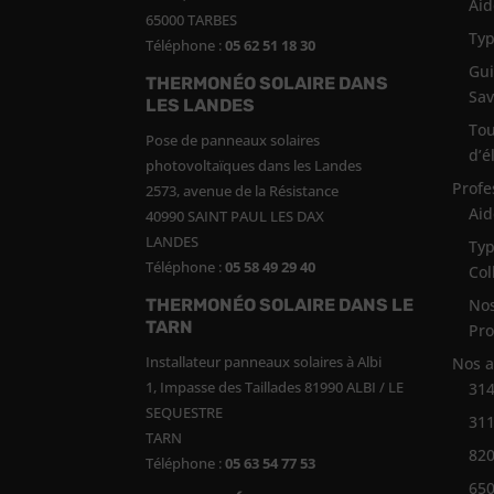
Aid
65000 TARBES
Typ
Téléphone :
05 62 51 18 30
Gui
THERMONÉO SOLAIRE DANS
Sav
LES LANDES
Tou
Pose de panneaux solaires
d’é
photovoltaïques dans les Landes
Profe
2573, avenue de la Résistance
Aid
40990 SAINT PAUL LES DAX
LANDES
Typ
Téléphone :
05 58 49 29 40
Col
THERMONÉO SOLAIRE DANS LE
Nos
TARN
Pro
Installateur panneaux solaires à Albi
Nos 
1, Impasse des Taillades 81990 ALBI / LE
314
SEQUESTRE
311
TARN
82
Téléphone :
05 63 54 77 53
650