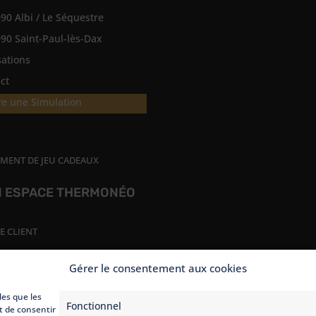
90 Albi / Le Séquestre
90 Saint-Paul-lès-Dax
sations
ct
re une Simulation
MENT DE JEU CADEAUX
 ESPACE THERMONÉO
E CLIENT
Gérer le consentement aux cookies
les que les
Fonctionnel
t de consentir