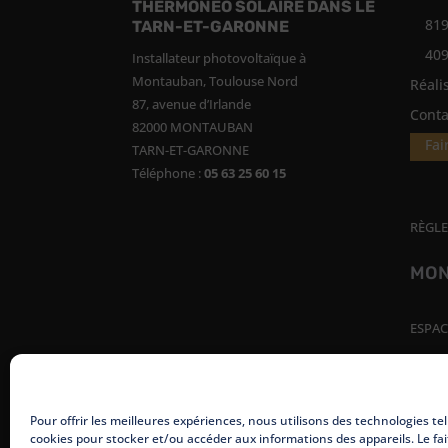
THERMONÉO SOLAIRE DANS LE
819
TARN-ET-GARONNE
409
Installateur photovoltaïque à
Montauban, Toulouse Nord
Réali
87, avenue d’Irlande
Conta
82000 MONTAUBAN
Fai
TARN-ET-GARONNE
Téléphone :
05 63 25 60 15
RÈGLE
MON
ESPAC
Pour offrir les meilleures expériences, nous utilisons des technologies tel
cookies pour stocker et/ou accéder aux informations des appareils. Le fai