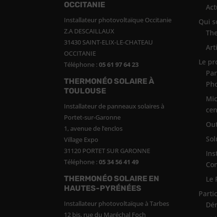
OCCITANIE
Act
Installateur photovoltaïque Occitanie
Qui 
Z.A DESCAILLAUX
Th
31430 SAINT-ELIX-LE-CHATEAU
Art
OCCITANIE
Le pr
Téléphone :
05 61 97 64 23
Pan
THERMONÉO SOLAIRE À
Pho
TOULOUSE
Mic
Installateur de panneaux solaires à
cen
Portet-sur-Garonne
Out
1, avenue de l’enclos
Sol
Village Expo
31120 PORTET SUR GARONNE
Ins
Téléphone :
05 34 56 41 49
Co
THERMONÉO SOLAIRE EN
Le 
HAUTES-PYRÉNÉES
Parti
Installateur photovoltaïque à Tarbes
Dér
12 bis, rue du Maréchal Foch