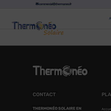
commercial@thermoneo.fr
A
%%message%%
CONTACT
PLA
THERMONÉO SOLAIRE EN
Accue