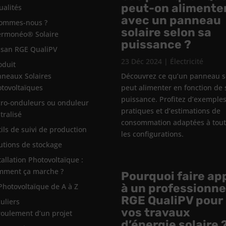
peut-on alimente
ualités
avec un panneau
sommes-nous ?
solaire selon sa
ermonéo® Solaire
puissance ?
isan RGE QualiPV
23 Déc 2024
|
Électricité
oduit
neaux Solaires
Découvrez ce qu’un panneau s
tovoltaïques
peut alimenter en fonction de 
puissance. Profitez d’exemple
ro-onduleurs ou onduleur
pratiques et d’estimations de
tralisé
consommation adaptées à tou
ils de suivi de production
les configurations.
utions de stockage
tallation Photovoltaïque :
mment ça marche ?
Pourquoi faire ap
à un professionne
Photovoltaïque de A à Z
RGE QualiPV pour
culiers
vos travaux
oulement d’un projet
d’énergie solaire 