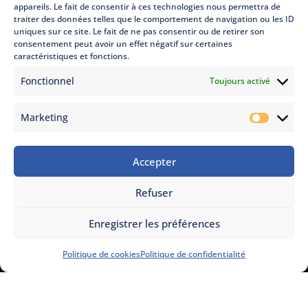
appareils. Le fait de consentir à ces technologies nous permettra de
23 Déc 2024
|
Électricité
traiter des données telles que le comportement de navigation ou les ID
Découvrez ce qu’un panneau solaire peut alimenter en
uniques sur ce site. Le fait de ne pas consentir ou de retirer son
fonction de sa puissance. Profitez d’exemples pratiques et
consentement peut avoir un effet négatif sur certaines
caractéristiques et fonctions.
d’estimations de consommation adaptées à toutes les
configurations.
Fonctionnel
Toujours activé
Marketing
Pourquoi faire appel à un professionnel RGE QualiPV
Marketi
pour vos travaux d’énergie solaire ?
23 Déc 2024
|
Thermonéo Solaire
Accepter
Découvrez pourquoi faire appel à un professionnel RGE
QualiPV pour vos travaux d’énergie solaire est essentiel.
Refuser
Profitez des aides financières et d’une installation de qualité
avec Thermonéo Solaire.
Enregistrer les préférences
Politique de cookies
Politique de confidentialité
Thermonéo Solaire est une société artisanale spécialisée dans le conseil,
l’installation et l’entretien de systèmes photovoltaïques en
autoconsommation avec possibilité de revente du surplus.