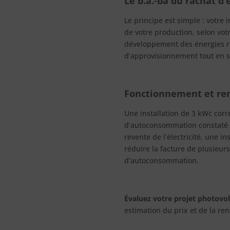
Le b.a.-ba du rachat d’
Le principe est simple : votre i
de votre production, selon votr
développement des énergies re
d’approvisionnement tout en s
Fonctionnement et ren
Une installation de 3 kWc cor
d’autoconsommation constaté ch
revente de l’électricité, une i
réduire la facture de plusieur
d’autoconsommation.
Évaluez votre projet photovo
estimation du prix et de la ren