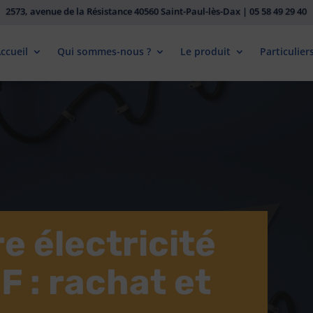
1, Impasse des Taillades 81990 Albi / Le Sequestre | 05 63 54 77 53
ccueil
Qui sommes-nous ?
Le produit
Particulier
e électricité
F : rachat et