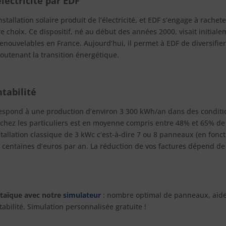
électricité par EDF
nstallation solaire produit de l’électricité, et EDF s’engage à rachete
e choix. Ce dispositif, né au début des années 2000, visait initial
nouvelables en France. Aujourd’hui, il permet à EDF de diversifier
outenant la transition énergétique.
tabilité
respond à une production d’environ 3 300 kWh/an dans des conditi
ez les particuliers est en moyenne compris entre 48% et 65% de l’
nstallation classique de 3 kWc c’est-à-dire 7 ou 8 panneaux (en fonc
s centaines d’euros par an. La réduction de vos factures dépend de
ltaïque avec notre
simulateur
: nombre optimal de panneaux, aides
tabilité. Simulation personnalisée gratuite !