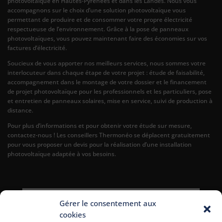
photovoltaïque en Hautes-Pyrénées et dans les Landes. Nous vous
accompagnons sur le choix d’une solution photovoltaïque vous
permettant de produire et de consommer votre propre électricité
respectueuse de l’environnement. Grâce à la pose de panneaux
photovoltaïques, vous pouvez maintenant faire des économies sur vos
factures d’électricité.
Soucieux de vous apporter nos meilleurs services, nous sommes votre
interlocuteur dans chaque étape de votre projet : étude de faisabilité,
accompagnement dans le montage de votre dossier et le financement
de projet photovoltaïque pour les professionnels et les particuliers, pose
et entretien de panneaux solaires, mise en service, suivi de production à
distance.
Pour plus d’informations et pour obtenir votre étude sur mesure,
contactez-nous ! Les conseillers Thermonéo se déplacent gratuitement
pour vous proposer un devis pour la réalisation d’une installation
photovoltaïque adaptée à vos besoins.
Gérer le consentement aux
cookies