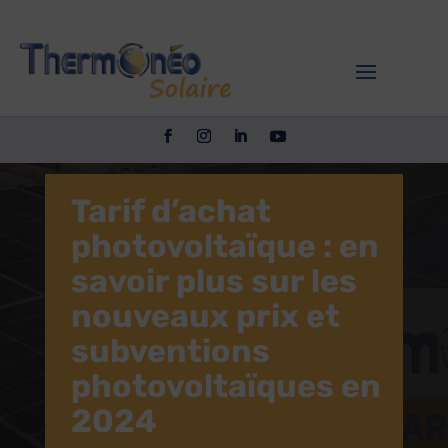
Tarif d’achat
photovoltaïque : en
savoir plus sur les
nouveaux prix et
subventions
photovoltaïques en
2024