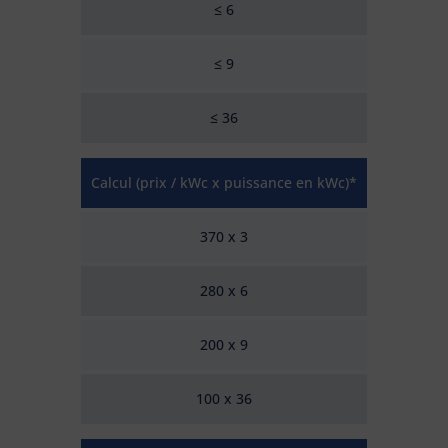
≤ 6
≤ 9
≤ 36
Calcul (prix / kWc x puissance en kWc)*
370 x 3
280 x 6
200 x 9
100 x 36