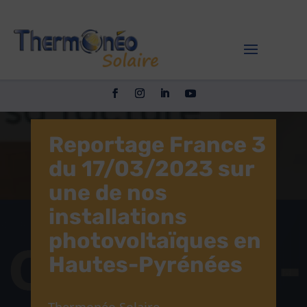
Reportage France 3
du 17/03/2023 sur
une de nos
installations
photovoltaïques en
Hautes-Pyrénées
Thermonéo Solaire