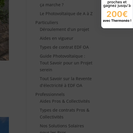
ça marche ?
Le Photovoltaïque de A à Z
Particuliers
Déroulement d’un projet
Aides en vigueur
Types de contrat EDF OA
Guide Photovoltaïque :
Tout Savoir pour un Projet
serein
Tout Savoir sur la Revente
d’électricité à EDF OA
Professionnels
Aides Pros & Collectivités
Types de contrats Pros &
Collectivités
Nos Solutions Solaires
pour les Pros