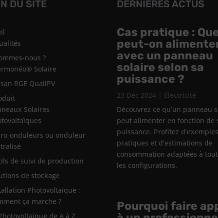
N DU SITE
DERNIÈRES ACTUS
Cas pratique : Qu
il
peut-on alimente
ualités
avec un panneau
sommes-nous ?
solaire selon sa
ermonéo® Solaire
puissance ?
isan RGE QualiPV
23 Déc 2024
|
Électricité
oduit
neaux Solaires
Découvrez ce qu’un panneau s
tovoltaïques
peut alimenter en fonction de 
puissance. Profitez d’exemple
ro-onduleurs ou onduleur
pratiques et d’estimations de
tralisé
consommation adaptées à tou
ils de suivi de production
les configurations.
utions de stockage
tallation Photovoltaïque :
mment ça marche ?
Pourquoi faire ap
à un professionne
Photovoltaïque de A à Z