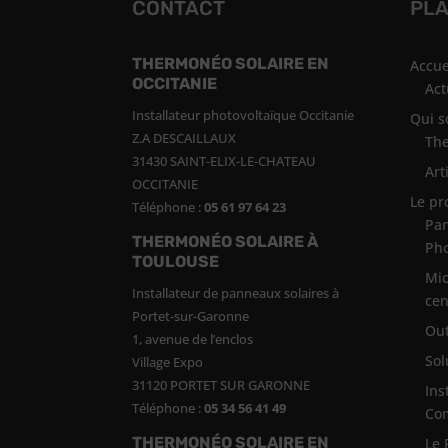
CONTACT
PLA
THERMONÉO SOLAIRE EN
Accue
OCCITANIE
Act
Installateur photovoltaïque Occitanie
Qui 
Z.A DESCAILLAUX
Th
31430 SAINT-ELIX-LE-CHATEAU
Art
OCCITANIE
Le pr
Téléphone :
05 61 97 64 23
Pan
THERMONÉO SOLAIRE À
Pho
TOULOUSE
Mic
Installateur de panneaux solaires à
cen
Portet-sur-Garonne
Out
1, avenue de l’enclos
Sol
Village Expo
31120 PORTET SUR GARONNE
Ins
Téléphone :
05 34 56 41 49
Co
THERMONÉO SOLAIRE EN
Le 