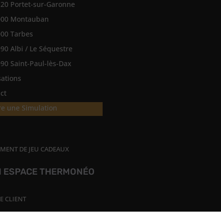
20 Portet-sur-Garonne
000 Montauban
00 Tarbes
90 Albi / Le Séquestre
90 Saint-Paul-lès-Dax
sations
ct
re une Simulation
MENT DE JEU CADEAUX
 ESPACE THERMONÉO
E CLIENT