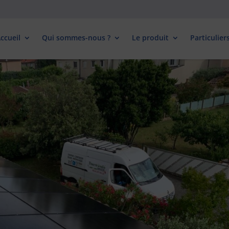
1, Impasse des Taillades 81990 Albi / Le Sequestre | 05 63 54 77 53
ccueil
Qui sommes-nous ?
Le produit
Particulier