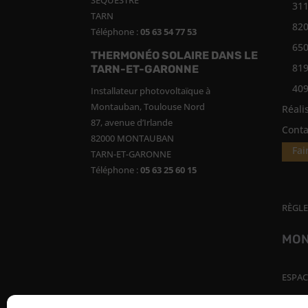
SEQUESTRE
311
TARN
82
Téléphone :
05 63 54 77 53
650
THERMONÉO SOLAIRE DANS LE
819
TARN-ET-GARONNE
409
Installateur photovoltaïque à
Montauban, Toulouse Nord
Réali
87, avenue d’Irlande
Conta
82000 MONTAUBAN
Fai
TARN-ET-GARONNE
Téléphone :
05 63 25 60 15
RÈGLE
MON
ESPAC