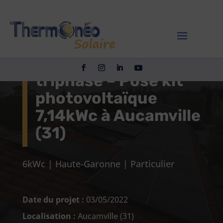
Installation
photovoltaïque
triphasé – Pose kit
photovoltaïque
7,14kWc à Aucamville
(31)
6kWc
|
Haute-Garonne
|
Particulier
Date du projet :
03/05/2022
Localisation :
Aucamville (31)