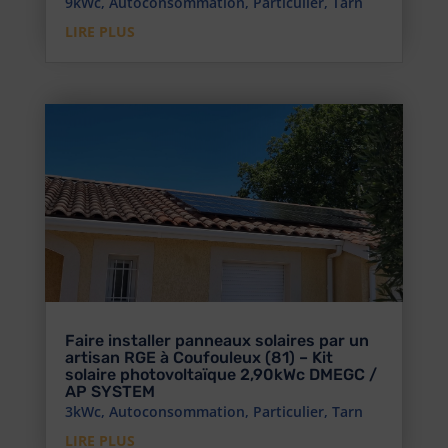
9kWc
,
Autoconsommation
,
Particulier
,
Tarn
LIRE PLUS
Faire installer panneaux solaires par un
artisan RGE à Coufouleux (81) – Kit
solaire photovoltaïque 2,90kWc DMEGC /
AP SYSTEM
3kWc
,
Autoconsommation
,
Particulier
,
Tarn
LIRE PLUS