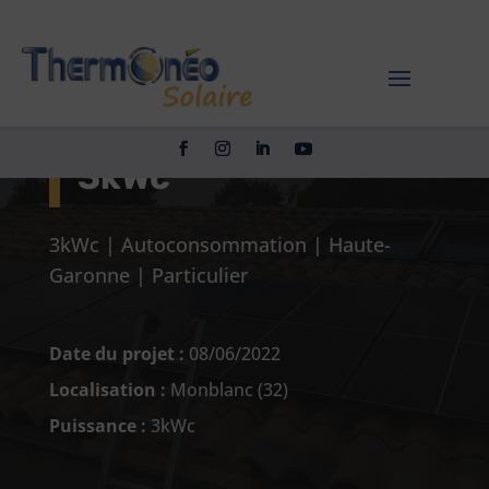
Kit photovoltaïque
autoconsommation
3kWc
3kWc
|
Autoconsommation
|
Haute-
Garonne
|
Particulier
Date du projet :
08/06/2022
Localisation :
Monblanc (32)
Puissance :
3kWc