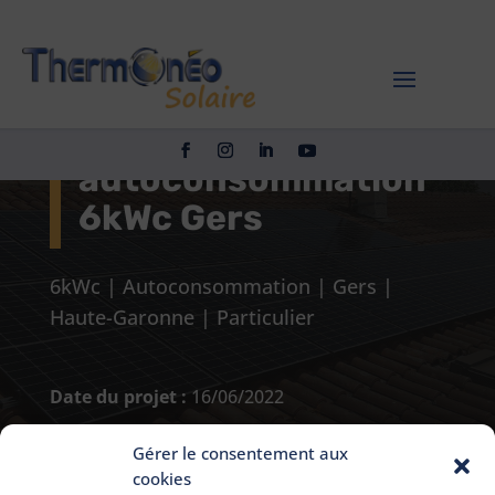
Pose panneaux
solaires
autoconsommation
6kWc Gers
6kWc
|
Autoconsommation
|
Gers
|
Haute-Garonne
|
Particulier
Date du projet :
16/06/2022
Localisation :
Lombez (32)
Gérer le consentement aux
Puissance :
6kWc
cookies