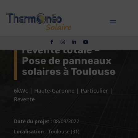
Projet
photovoltaïque
revente totale –
Pose de panneaux
solaires à Toulouse
6kWc
|
Haute-Garonne
|
Particulier
|
Revente
Date du projet :
08/09/2022
Localisation :
Toulouse (31)