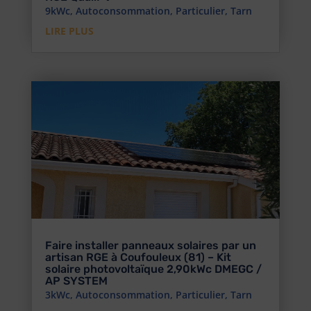
9kWc
,
Autoconsommation
,
Particulier
,
Tarn
LIRE PLUS
Faire installer panneaux solaires par un
artisan RGE à Coufouleux (81) – Kit
solaire photovoltaïque 2,90kWc DMEGC /
AP SYSTEM
3kWc
,
Autoconsommation
,
Particulier
,
Tarn