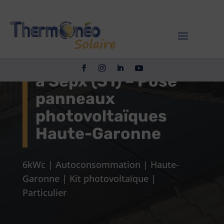
Installation solaire
autoconsommation
à Sepx (31) – Pose
panneaux
photovoltaïques
Haute-Garonne
6kWc
|
Autoconsommation
|
Haute-
Garonne
|
Kit photovoltaïque
|
Particulier